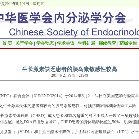
是2026年8月07日，星期五
首 页
|
关于学会
|
学会动态
|
学术会议
|
学科进展
|
继续教育
|
药械专栏
生长激素缺乏患者的胰岛素敏感性较高
2014-6-27 点击：21949
ENDO
）联合会议（
ICE/ENDO2014
）于
2014
年
6
月
21~24
日在美国芝加哥隆重举
乏生长激素受体的患者有较高的胰岛素敏感性，可预防糖尿病和降低癌症风险
生长激素受体缺陷（
GHRD
）成人患者和
35
名超重的对照组成人开展了三项连续
相匹配。通过
DXA
扫描数据可知，
GHRD
患者的身体脂肪比超过
50%
，肌肉
/
脂
度脂蛋白（
VLDL
）和甘油三酯水平降低，胆固醇和高密度脂蛋白（
HDL
）水平