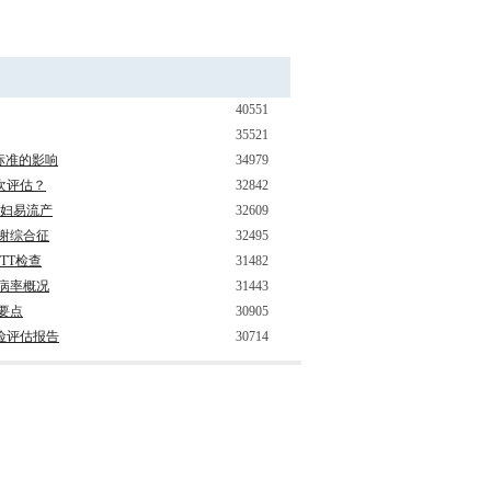
40551
35521
标准的影响
34979
次评估？
32842
孕妇易流产
32609
代谢综合征
32495
TT检查
31482
病率概况
31443
新要点
30905
险评估报告
30714