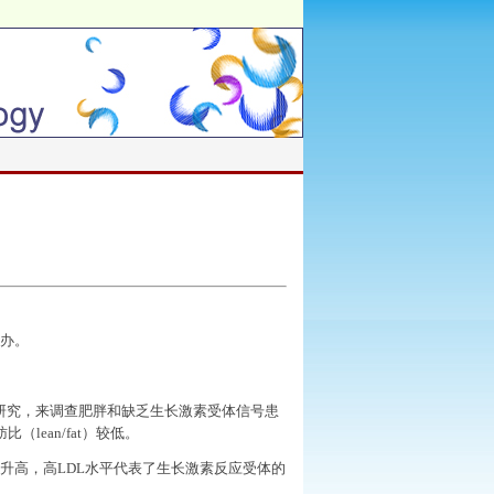
办。
。
研究，来调查肥胖和缺乏生长激素受体信号患
肪比（
lean/fat
）较低。
升高，高
LDL
水平代表了生长激素反应受体的