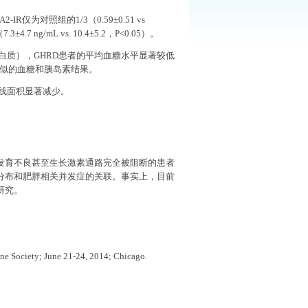
A2-IR
仅为对照组的
1/3
（
0.59
±
0.51 vs
（
7.3
±
4.7 ng/mL vs. 10.4
±
5.2
，
P<0.05
）。
白质），
GHRD
患者的平均血糖水平显著较低
似的血糖和胰岛素结果。
线面积显著减少。
发育不良甚至生长激素通路完全被阻断的患者
分布和肥胖相关并发症的关联。事实上，目前
研究。
ine Society; June 21-24, 2014; Chicago.