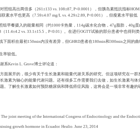
对照组高出两倍多（
261
±
133 vs. 108
±
87, P<0.0001
），
但胰岛素抵抗指标
HOM
脂联素水平也更高（
7.59
±
4.07 mg/L vs. 4.29
±
2.89, P<0.001
），但瘦素水平较低
照组早餐摄入的能量相同（约
1000
卡热量，
114g
碳水化合物，
47g
脂肪，
40g
蛋
3
（
11.4
±
4.2 vs. 33.1
±
15.5
，
P<0.01
）。在进行
OGTT
试验的部分患者中也得到类
线下面积在最初
150min
内没有差异，但
GHRD
患者在
180min
和
300min
之间的曲
生率较低。
谢系
Kevin L. Grove
博士评论道：
方面展开的，很少有关于生长激素和能量代谢关系的研究。但这项研究在一群
长激素为轴心的能量代谢问题。还有很多工作需要我们去做，如生长激素与体
题。了解生长激素如何预防糖尿病和降低癌症风险，这将会是一项非常有趣的
: The joint meeting of the International Congress of Endocrinology and the Endocr
 missing growth hormone in Ecuador. Healio. June 23, 2014