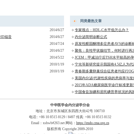
同类最热文章
2014/6/27
专家视点：HDL-C水平低怎么办？
HD福音
2014/6/27
内分泌简明诊断公式
2014/7/24
原发性醛固酮增多症患者AVS的诊断
2014/6/27
聚焦：良性甲状腺结节，何时进行再
2014/5/22
JCEM：甲减治疗后TSH水平较高的
2010/1/19
宁光等新研究提示我国有4.5亿人为
2010/1/19
青春期多囊卵巢综合征患者均应行OG
美国内分泌/代谢性疾病的患病率与发
2015年ADA糖尿病医学诊疗标准更
中国食盐加碘和居民碘营养状况的风
中华医学会内分泌学分会
地址：北京市东城区东四西大街42号 100710
电话:: +86 10 8515 8129 / 8497 传真: +86 10 8515 8132
Email：xshwb#263.net 网站：
https://endo.cma.org.cn
版权所有 Copyright 2009-2010