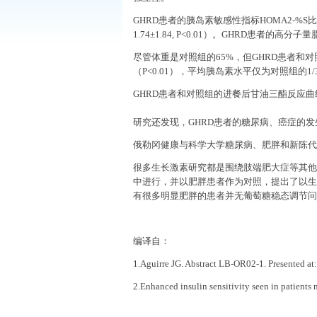
GHRD
患者的胰岛素敏感性指标
HOMA2-%S
比
1.74
±
1.84, P<0.01
）。
GHRD
患者的高分子量
尽管体重是对照组的
65%
，但
GHRD
患者和对
（
P<0.01
），平均胰岛素水平仅为对照组的
1/
GHRD
患者和对照组的进餐后甘油三酯反应曲
研究还发现，
GHRD
患者的糖尿病、癌症的发
俄勒冈健康与科学大学糖尿病、肥胖和新陈代
很多生长激素研究都是围绕肢端肥大症等其他
中进行，并以肥胖患者作为对照，提出了以生
有很多明显肥胖的患者并无葡萄糖稳态调节问
编译自：
1.Aguirre JG. Abstract LB-OR02-1. Presented at
2.Enhanced insulin sensitivity seen in patients