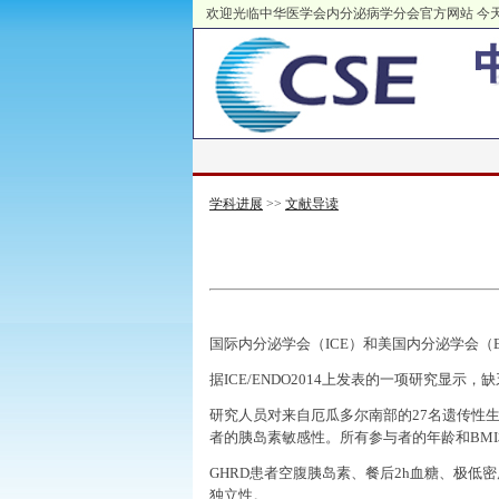
欢迎光临中华医学会内分泌病学分会官方网站
今天
学科进展
>>
文献导读
国际内分泌学会（
ICE
）和美国内分泌学会（
据
ICE/ENDO2014
上发表的一项研究显示，缺
研究人员对来自厄瓜多尔南部的
27
名遗传性
者的胰岛素敏感性。所有参与者的年龄和
BMI
GHRD
患者空腹胰岛素、餐后
2h
血糖、极低密
独立性。