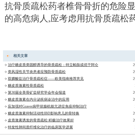
抗骨质疏松药者椎骨骨折的危险显
的高危病人,应考虑用抗骨质疏松
相关文章
治疗糖皮质类固醇诱导的骨质疏松：特立帕肽或优于阿仑
2
类风湿性关节炎患者应预防骨质疏松
2
双膦酸盐治疗骨质疏松症——欧美指南推荐意见
2
糖皮质激素性骨质疏松
第30届全美骨矿盐研究学会年会报道
2
糖皮质激素在内分泌疾病诊治中的应用
2
应加强对Graves病甲状腺机能亢进症免疫抑制治疗
糖皮质激素抑制活动性IBD影响患儿的骨转换
2
皮质激素诱发的骨质疏松:积极治疗效果好
2
特发性肺间质纤维化治疗的临床医学进展